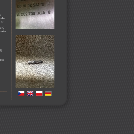
u
vídá
 to
terý
 naše
i
lý
roto