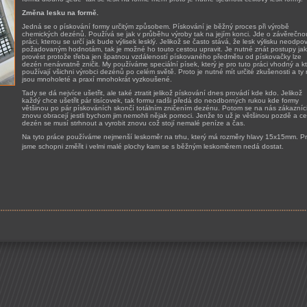
Změna lesku na formě.
Jedná se o pískování formy určitým způsobem.
Pískování je běžný proces při výrobě
chemických dezénů. Používá se jak v průběhu výroby tak na jejím konci. Jde o závěrečno
práci, kterou se určí jak bude výlisek lesklý. Jelikož se často stává, že lesk výlisku neodpo
požadovaným hodnotám, tak je možné ho touto cestou upravit. Je nutné znát postupy jak
provést protože třeba jen špatnou vzdáleností pískovaného předmětu od pískovačky lze
dezén nenávratně zničit. My používáme speciální písek, který je pro tuto práci vhodný a k
používají všichni výrobci dezénů po celém světě.
Proto je nutné mít určité zkušenosti a ty
jsou mnoholeté a praxí mnohokrát vyzkoušené.
Tady se dá nejvíce ušetřit, ale také ztratit jelikož pískování dnes provádí kde kdo. Jelikož
každý chce ušetřit pár tisícovek, tak formu radši předá do neodborných rukou kde formy
většinou po pár pískováních skončí totálním zničením dezénu. Potom se na nás zákazníc
znovu obracejí jestli bychom jim nemohli nějak pomoci. Jenže to už je většinou pozdě a ce
dezén se musí strhnout a vyrobit znovu což stojí nemalé peníze a čas.
Na tyto práce používáme nejmenší leskoměr na trhu, který má rozměry hlavy 15x15mm. P
jsme schopni změřit i velmi malé plochy kam se s běžným leskoměrem nedá dostat.