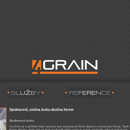
Sjednocení, změna lesku dezénu forem
Sjednocení lesku.
Používá se například když vyrezne tvar způsobený třeba špatnou konzervací formy. Také 
forma dlouho „jede“ tak se lesk na formě mění proto je nutné sjednotit celkový lesk formy.